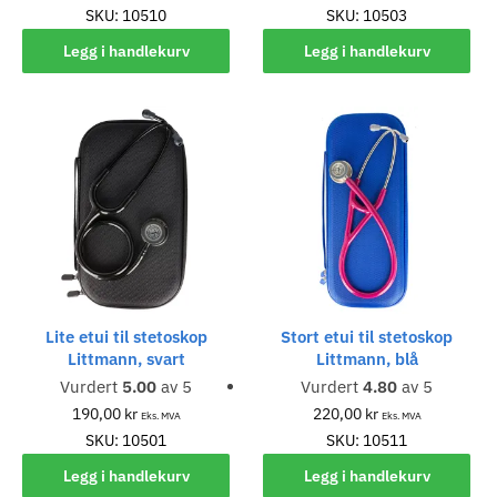
SKU: 10510
SKU: 10503
Legg i handlekurv
Legg i handlekurv
Lite etui til stetoskop
Stort etui til stetoskop
Littmann, svart
Littmann, blå
Vurdert
5.00
av 5
Vurdert
4.80
av 5
190,00
kr
220,00
kr
Eks. MVA
Eks. MVA
SKU: 10501
SKU: 10511
Legg i handlekurv
Legg i handlekurv