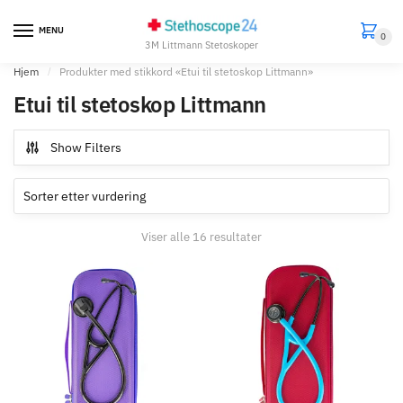
Skip
Skip
to
to
MENU
0
3M Littmann Stetoskoper
navigation
content
Hjem
/
Produkter med stikkord «Etui til stetoskop Littmann»
Etui til stetoskop Littmann
Show Filters
Sortert
Viser alle 16 resultater
etter
gjennomsnitlig
vurdering