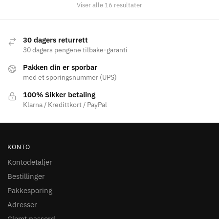
Sortert
Viser alle 16 resultater
etter
gjennomsnitlig
vurdering
30 dagers returrett
30 dagers pengene tilbake-garanti
Pakken din er sporbar
med et sporingsnummer (UPS)
100% Sikker betaling
Klarna / Kredittkort / PayPal
KONTO
Kontodetaljer
Bestillinger
Pakkesporing
Adresser
Glemt passord