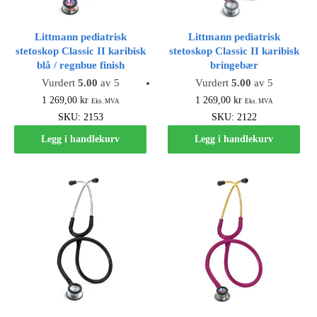
Littmann pediatrisk
Littmann pediatrisk
stetoskop Classic II karibisk
stetoskop Classic II karibisk
blå / regnbue finish
bringebær
Vurdert
5.00
av 5
Vurdert
5.00
av 5
1 269,00
kr
1 269,00
kr
Eks. MVA
Eks. MVA
SKU: 2153
SKU: 2122
Legg i handlekurv
Legg i handlekurv