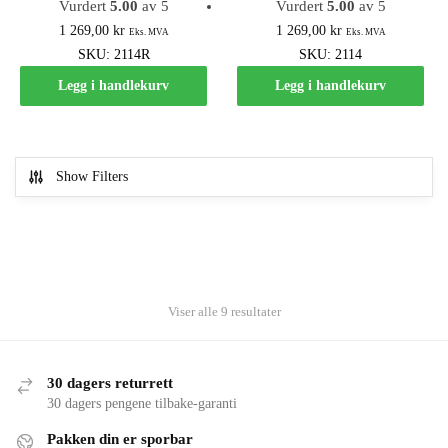
Vurdert
5.00
av 5
Vurdert
5.00
av 5
1 269,00
kr
1 269,00
kr
Eks. MVA
Eks. MVA
SKU: 2114R
SKU: 2114
Legg i handlekurv
Legg i handlekurv
Show Filters
Sortert
Viser alle 9 resultater
etter
gjennomsnitlig
vurdering
30 dagers returrett
30 dagers pengene tilbake-garanti
Pakken din er sporbar