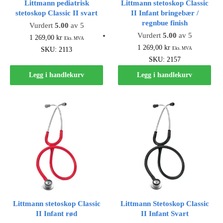
Littmann pediatrisk
Littmann stetoskop Classic
stetoskop Classic II svart
II Infant bringebær /
regnbue finish
Vurdert
5.00
av 5
Vurdert
5.00
av 5
1 269,00
kr
Eks. MVA
1 269,00
kr
SKU: 2113
Eks. MVA
SKU: 2157
Legg i handlekurv
Legg i handlekurv
Littmann stetoskop Classic
Littmann Stetoskop Classic
II Infant rød
II Infant Svart