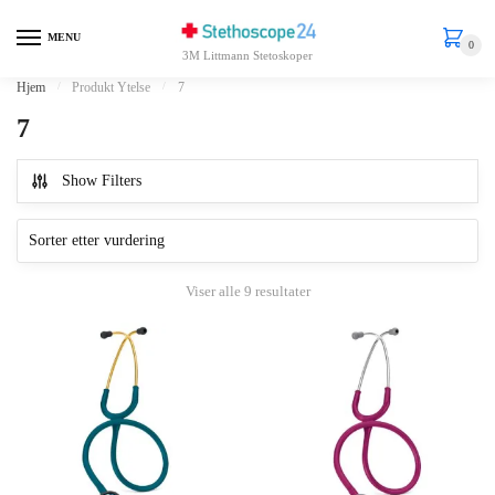
Skip
Skip
to
to
MENU
0
3M Littmann Stetoskoper
navigation
content
Hjem
/
Produkt Ytelse
/
7
7
Show Filters
Sortert
Viser alle 9 resultater
etter
gjennomsnitlig
vurdering