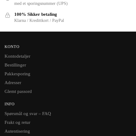
med et sporingsnummer (UPS)
100% Sikker betaling
Klarna / Kredittkort / PayPal
KONTO
Kontodetaljer
Bestillinger
Pakkesporing
Adresser
Glemt passord
INFO
Spørsmål og svar – FAQ
Frakt og retur
Autentisering