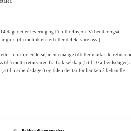
taler.
4 dager etter levering og få full refusjon. Vi betaler også
har gjort (du mottok en feil eller defekt vare osv.).
etter returforsendelse, men i mange tilfeller mottar du refusjon
s til å motta returvaren fra fraktselskap (5 til 10 arbeidsdager),
k (3 til 5 arbeidsdager) og tiden det tar for banken å behandle
Pakken din er sporbar