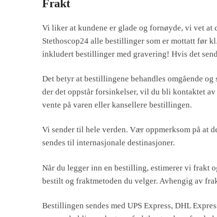
Frakt
Vi liker at kundene er glade og fornøyde, vi vet at d
Stethoscop24 alle bestillinger som er mottatt før k
inkludert bestillinger med gravering! Hvis det send
Det betyr at bestillingene behandles omgående og se
der det oppstår forsinkelser, vil du bli kontaktet av 
vente på varen eller kansellere bestillingen.
Vi sender til hele verden. Vær oppmerksom på at d
sendes til internasjonale destinasjoner.
Når du legger inn en bestilling, estimerer vi frakt 
bestilt og fraktmetoden du velger. Avhengig av frak
Bestillingen sendes med UPS Express, DHL Express e