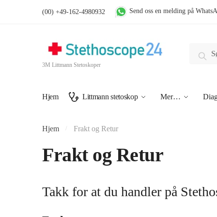
Skip
Skip
Send oss en melding på Whats
(00) +49-162-4980932
to
to
navigation
content
Søk
Søk
etter:
3M Littmann Stetoskoper
Hjem
Littmann stetoskop
Mer…
Diag
Hjem
Frakt og Retur
/
Frakt og Retur
Takk for at du handler på Stet