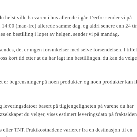
u helst ville ha varen i hus allerede i går. Derfor sender vi på
l. 14:00 (man-fre) allerede samme dag, og aldri senere enn 24 ti
es en bestilling i løpet av helgen, sender vi på mandag.
ndes, det er ingen forsinkelser med selve forsendelsen. I tilfel
oss kort tid etter at du har lagt inn bestillingen, du kan da velge
et er begrensninger på noen produkter, og noen produkter kan 
og leveringsdatoer basert på tilgjengeligheten på varene du har
tselskapet du velger, vises estimert leveringsdato på fraktsiden
ller TNT. Fraktkostnadene varierer fra en destinasjon til en