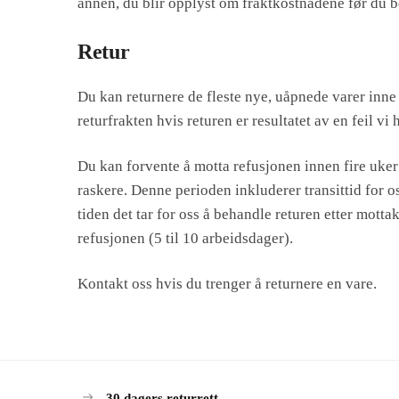
annen, du blir opplyst om fraktkostnadene før du be
Retur
Du kan returnere de fleste nye, uåpnede varer inne 1
returfrakten hvis returen er resultatet av en feil vi 
Du kan forvente å motta refusjonen innen fire uker 
raskere. Denne perioden inkluderer transittid for os
tiden det tar for oss å behandle returen etter motta
refusjonen (5 til 10 arbeidsdager).
Kontakt oss hvis du trenger å returnere en vare.
30 dagers returrett