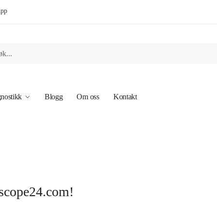
App
nostikk
Blogg
Om oss
Kontakt
hoscope24.com!